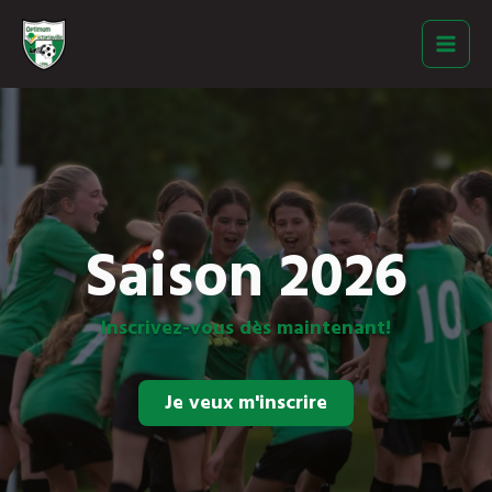
Aller
au
contenu
Saison 2026
Inscrivez-vous dès maintenant!
Je veux m'inscrire